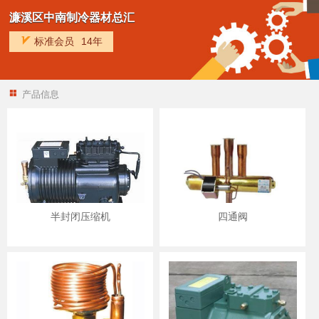
濂溪区中南制冷器材总汇
标准会员
14年
产品信息
半封闭压缩机
四通阀